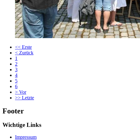
<<
Erste
<
Zurück
1
2
3
4
5
6
>
Vor
>>
Letzte
Footer
Wichtige Links
Impressum