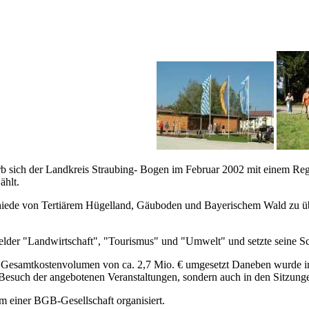
b sich der Landkreis Straubing- Bogen im Februar 2002 mit einem R
hlt.
chiede von Tertiärem Hügelland, Gäuboden und Bayerischem Wald zu üb
felder "Landwirtschaft", "Tourismus" und "Umwelt" und setzte seine 
amtkostenvolumen von ca. 2,7 Mio. € umgesetzt Daneben wurde inten
m Besuch der angebotenen Veranstaltungen, sondern auch in den Sitzung
rm einer BGB-Gesellschaft organisiert.