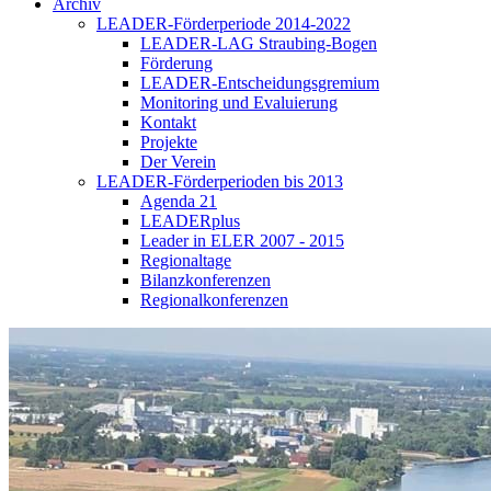
Archiv
LEADER-Förderperiode 2014-2022
LEADER-LAG Straubing-Bogen
Förderung
LEADER-Entscheidungsgremium
Monitoring und Evaluierung
Kontakt
Projekte
Der Verein
LEADER-Förderperioden bis 2013
Agenda 21
LEADERplus
Leader in ELER 2007 - 2015
Regionaltage
Bilanzkonferenzen
Regionalkonferenzen