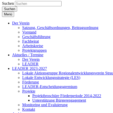
Suchen
Suchen
Menü
Der Verein
Satzung, Geschäftsordnungen, Beitragsordnung
Vorstand
Geschäftsführung
Fachbeirat
Arbeitskreise
Projektgruppen
Aktuelles / Termine
Der Verein
LEADER
LEADER 2023-2027
Lokale Aktionsgruppe Regionalentwicklungsverein Stra
Lokale Entwicklungsstrategie (LES)
Förderung
LEADER-Entscheidungsgremium
Projekte
Projektbroschüre Förderperiode 2014-2022
Unterstützung Bürgerengagement
Monitoring und Evaluierung
Kontakt