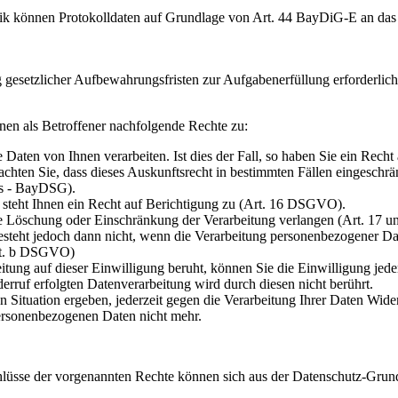
ik können Protokolldaten auf Grundlage von Art. 44 BayDiG-E an das L
 gesetzlicher Aufbewahrungsfristen zur Aufgabenerfüllung erforderlich 
nen als Betroffener nachfolgende Rechte zu:
aten von Ihnen verarbeiten. Ist dies der Fall, so haben Sie ein Recht 
en Sie, dass dieses Auskunftsrecht in bestimmten Fällen eingeschrän
es - BayDSG).
, steht Ihnen ein Recht auf Berichtigung zu (Art. 16 DSGVO).
die Löschung oder Einschränkung der Verarbeitung verlangen (Art. 17
eht jedoch dann nicht, wenn die Verarbeitung personenbezogener Dat
 lit. b DSGVO)
eitung auf dieser Einwilligung beruht, können Sie die Einwilligung jede
rruf erfolgten Datenverarbeitung wird durch diesen nicht berührt.
en Situation ergeben, jederzeit gegen die Verarbeitung Ihrer Daten Wi
personenbezogenen Daten nicht mehr.
lüsse der vorgenannten Rechte können sich aus der Datenschutz-Grund