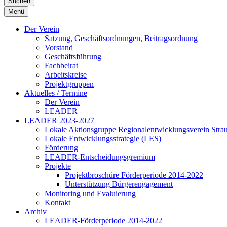
Suchen
Menü
Der Verein
Satzung, Geschäftsordnungen, Beitragsordnung
Vorstand
Geschäftsführung
Fachbeirat
Arbeitskreise
Projektgruppen
Aktuelles / Termine
Der Verein
LEADER
LEADER 2023-2027
Lokale Aktionsgruppe Regionalentwicklungsverein Stra
Lokale Entwicklungsstrategie (LES)
Förderung
LEADER-Entscheidungsgremium
Projekte
Projektbroschüre Förderperiode 2014-2022
Unterstützung Bürgerengagement
Monitoring und Evaluierung
Kontakt
Archiv
LEADER-Förderperiode 2014-2022