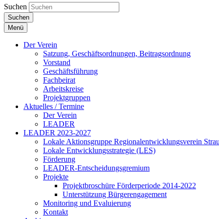
Suchen
Suchen
Menü
Der Verein
Satzung, Geschäftsordnungen, Beitragsordnung
Vorstand
Geschäftsführung
Fachbeirat
Arbeitskreise
Projektgruppen
Aktuelles / Termine
Der Verein
LEADER
LEADER 2023-2027
Lokale Aktionsgruppe Regionalentwicklungsverein Stra
Lokale Entwicklungsstrategie (LES)
Förderung
LEADER-Entscheidungsgremium
Projekte
Projektbroschüre Förderperiode 2014-2022
Unterstützung Bürgerengagement
Monitoring und Evaluierung
Kontakt